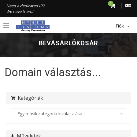
0
Need a dedicated IP?
We have them!
Fiók
BEVÁSÁRLÓKOSÁR
Domain választás...
Kategóriák
Műveletek