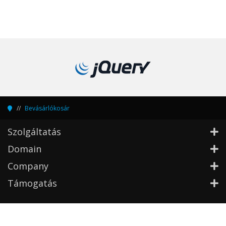
Bevásárlókosár
Szolgáltatás
Domain
Company
Támogatás