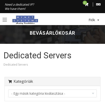
0
Need a dedicated IP?
We have them!
Fiók
BEVÁSÁRLÓKOSÁR
Dedicated Servers
Dedicated Servers
Kategóriák